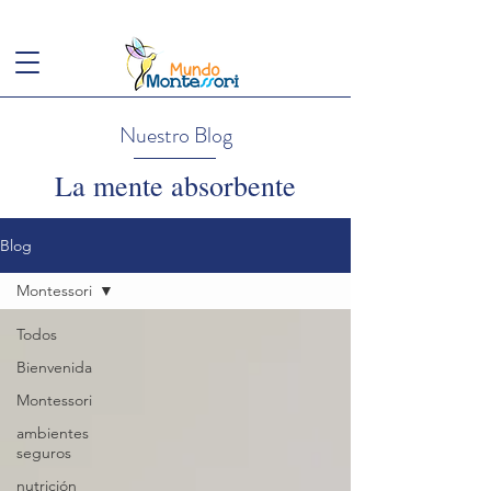
(+57)
3143949248
conoce@mundomontessori.edu.co
Nuestro Blog
La mente absorbente
Blog
Montessori
Todos
Bienvenida
Montessori
ambientes
seguros
nutrición