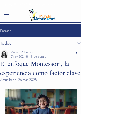
(+57)
3143949248
conoce@mundomontessori.edu.co
Entrada
Todos
Andrea Velázquez
7 nov 2024
8 min de lectura
El enfoque Montessori, la
experiencia como factor clave
Actualizado:
26 mar 2025