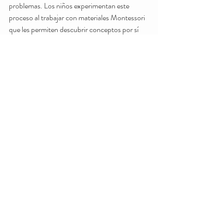
problemas. Los niños experimentan este 
proceso al trabajar con materiales Montessori 
que les permiten descubrir conceptos por sí 
mismos, como las relaciones matemáticas o 
los principios científicos. La creatividad se 
fomenta mediante un ambiente rico en 
estímulos y oportunidades para la expresión 
personal, donde los niños pueden explorar 
diferentes formas de arte, música y 
movimiento. La capacidad de resolución de 
problemas se desarrolla naturalmente a 
medida que los niños enfrentan desafíos reales 
en su entorno de aprendizaje, desde cómo 
equilibrar una construcción hasta cómo 
resolver un conflicto con un compañero.
Esta preparación holística se extiende también 
a habilidades prácticas para la vida diaria. Los 
niños en un entorno Montessori aprenden a 
cuidar de sí mismos y de su entorno, 