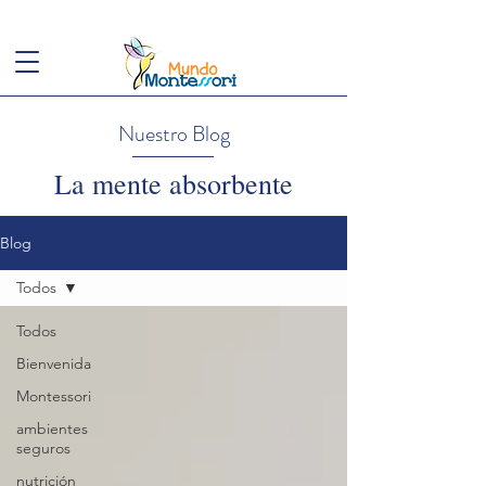
(+57)
3143949248
conoce@mundomontessori.edu.co
Nuestro Blog
La mente absorbente
Blog
Todos
Todos
Bienvenida
Montessori
ambientes
seguros
nutrición