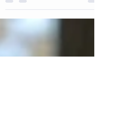
En un mundo donde la tecnología avanza a pasos
agigantados, transformando drásticamente nuestras
vidas y la forma en que aprendemos, surge una
pregunta crucial: ¿qué es realmente lo que nuestros
hijos necesitan aprender?