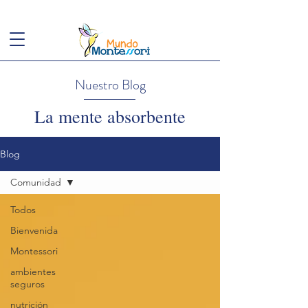
(+57)
3143949248
conoce@mundomontessori.edu.co
Nuestro Blog
La mente absorbente
Blog
Comunidad
Todos
Bienvenida
Montessori
ambientes
seguros
nutrición