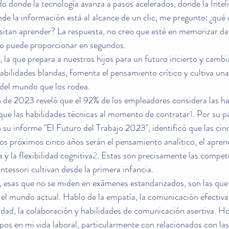
 donde la tecnología avanza a pasos acelerados, donde la Intelig
nde la información está al alcance de un clic, me pregunto: ¿qué 
sitan aprender? La respuesta, no creo que esté en memorizar da
ivo puede proporcionar en segundos.
 la que prepara a nuestros hijos para un futuro incierto y cambi
habilidades blandas, fomenta el pensamiento crítico y cultiva un
del mundo que los rodea.
 de 2023 reveló que el 92% de los empleadores considera las ha
que las habilidades técnicas al momento de contratar
1
. Por su p
u informe "El Futuro del Trabajo 2023", identificó que las cinc
 próximos cinco años serán el pensamiento analítico, el aprendi
a y la flexibilidad cognitiva
2
. Estas son precisamente las compet
essori cultivan desde la primera infancia.
, esas que no se miden en exámenes estandarizados, son las que
 el mundo actual. Hablo de la empatía, la comunicación efectiva,
idad, la colaboración y habilidades de comunicación asertiva. 
ipos en mi vida laboral, particularmente con relacionados con las