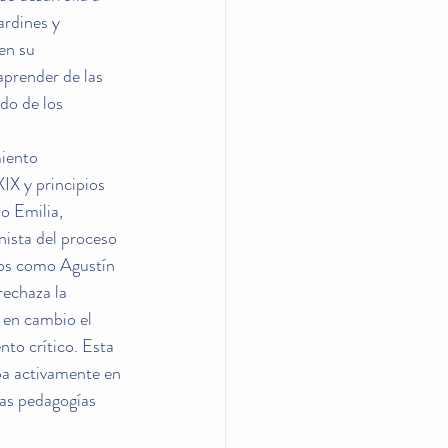
ardines y 
en su 
aprender de las 
do de los 
iento 
XIX y principios 
o Emilia, 
ista del proceso 
gos como Agustín 
rechaza la 
 en cambio el 
to crítico. Esta 
pa activamente en 
las pedagogías 