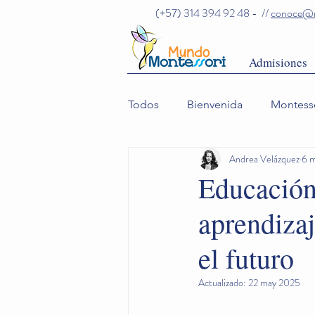
(+57) 314 394 92 48 - //
conoce@m
Admisiones
Todos
Bienvenida
Montess
Andrea Velázquez
6 
Comunidad
Educación 
aprendizaj
el futuro
Actualizado:
22 may 2025