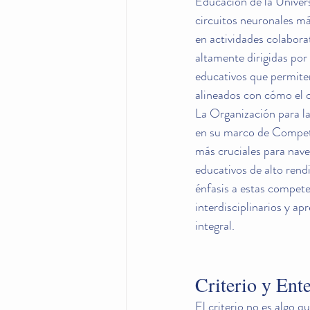
Educación de la Univer
circuitos neuronales má
en actividades colabora
altamente dirigidas por
educativos que permiten
alineados con cómo el 
La Organización para l
en su marco de Compete
más cruciales para nav
educativos de alto rend
énfasis a estas compete
interdisciplinarios y a
integral.
Criterio y En
El criterio no es algo q