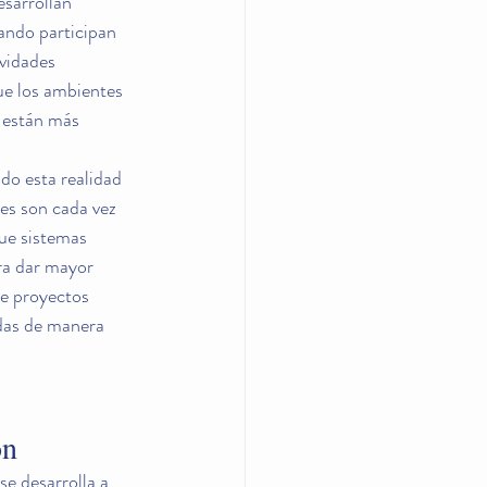
sarrollan 
ando participan 
vidades 
ue los ambientes 
 están más 
o esta realidad 
es son cada vez 
ue sistemas 
ra dar mayor 
de proyectos 
ndas de manera 
ón
se desarrolla a 