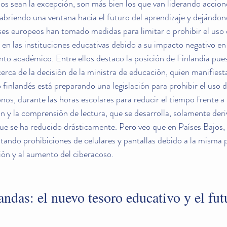
ios sean la excepción, son más bien los que van liderando accion
, abriendo una ventana hacia el futuro del aprendizaje y dejándon
íses europeos han tomado medidas para limitar o prohibir el uso 
as en las instituciones educativas debido a su impacto negativo e
ento académico. Entre ellos destaco la posición de Finlandia pues
rca de la decisión de la ministra de educación, quien manifiest
no finlandés está preparando una legislación para prohibir el uso d
os, durante las horas escolares para reducir el tiempo frente a l
n y la comprensión de lectura, que se desarrolla, solamente deriv
ue se ha reducido drásticamente. Pero veo que en Países Bajos, 
tando prohibiciones de celulares y pantallas debido a la misma
ción y al aumento del ciberacoso.
ndas: el nuevo tesoro educativo y el fut