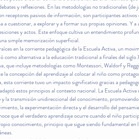
debates y reflexiones. En las metodologías no tradicionales (de j
son receptores pasivos de información; son participantes activos 
a a cuestionar, a explorar y a formar sus propias opiniones. Y a 
siciones y actos. Este enfoque cultiva un entendimiento profun
una simple memorización superficial.
raíces en la corriente pedagógica de la Escuela Activa, un movim
ó como alternativa a la educación tradicional a finales del siglo 
iva, que incluye metodologías como Montessori, Waldorf y Reggi
 la concepción del aprendizaje al colocar al niño como protagon
 esta corriente tuvo un impacto significativo gracias a pedago
adaptó estos principios al contexto nacional. La Escuela Activa 
e y la transmisión unidireccional del conocimiento, promoviendo
imiento, la experimentación directa y el desarrollo del pensamien
onoce que el verdadero aprendizaje ocurre cuando el niño partici
ropio conocimiento, principio que sigue siendo fundamental en 
áneas.