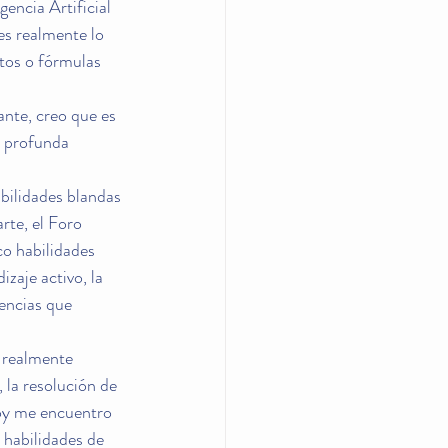
encia Artificial 
es realmente lo 
tos o fórmulas 
ante, creo que es 
a profunda 
bilidades blandas 
arte, el Foro 
o habilidades 
zaje activo, la 
encias que 
 realmente 
 la resolución de 
Hoy me encuentro 
 habilidades de 