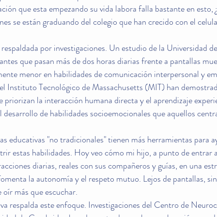
ción que esta empezando su vida labora falla bastante en esto,
es se están graduando del colegio que han crecido con el celular 
respaldada por investigaciones. Un estudio de la Universidad d
antes que pasan más de dos horas diarias frente a pantallas mue
vamente menor en habilidades de comunicación interpersonal y em
del Instituto Tecnológico de Massachusetts (MIT) han demostrad
 priorizan la interacción humana directa y el aprendizaje experi
l desarrollo de habilidades socioemocionales que aquellos centr
as educativas "no tradicionales" tienen más herramientas para ay
utrir estas habilidades. Hoy veo cómo mi hijo, a punto de entrar al
eracciones diarias, reales con sus compañeros y guías, en una estr
omenta la autonomía y el respeto mutuo. Lejos de pantallas, sin
 oír más que escuchar.
va respalda este enfoque. Investigaciones del Centro de Neuroci