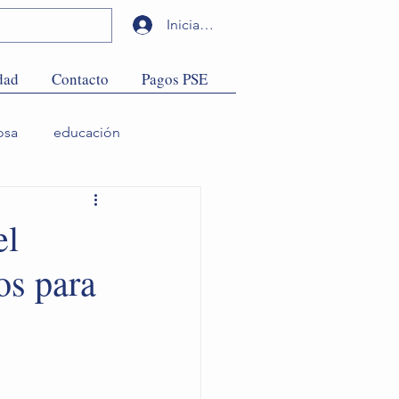
Iniciar sesión
dad
Contacto
Pagos PSE
osa
educación
el
os para