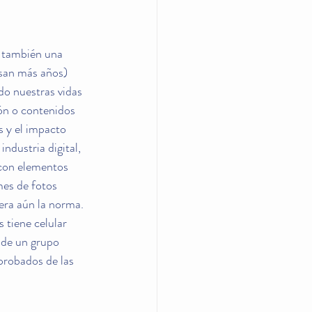
o también una 
san más años) 
do nuestras vidas 
n o contenidos 
 y el impacto 
ndustria digital, 
 con elementos 
mes de fotos 
 era aún la norma.
 tiene celular 
 de un grupo 
robados de las 