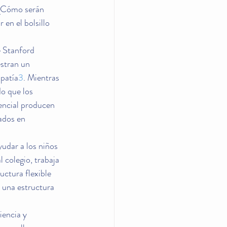
 ¿Cómo serán 
en el bolsillo 
e Stanford 
stran un 
patía
3
. Mientras 
o que los 
encial producen 
ados en 
udar a los niños 
 colegio, trabaja 
uctura flexible 
 una estructura 
encia y 