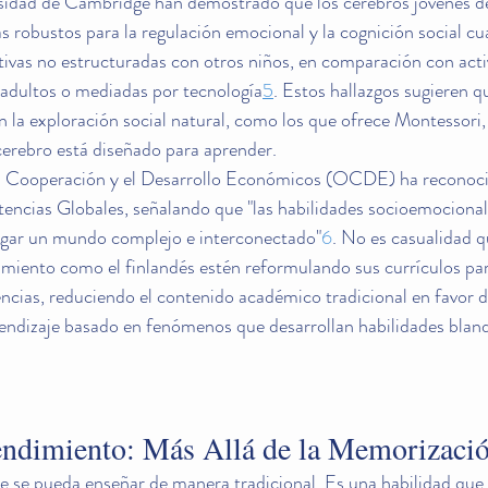
sidad de Cambridge han demostrado que los cerebros jóvenes de
s robustos para la regulación emocional y la cognición social cu
tivas no estructuradas con otros niños, en comparación con acti
 adultos o mediadas por tecnología
5
. Estos hallazgos sugieren q
 la exploración social natural, como los que ofrece Montessori,
cerebro está diseñado para aprender.
a Cooperación y el Desarrollo Económicos (OCDE) ha reconocid
ncias Globales, señalando que "las habilidades socioemocional
egar un mundo complejo e interconectado"
6
. No es casualidad q
imiento como el finlandés estén reformulando sus currículos pa
ncias, reduciendo el contenido académico tradicional en favor 
prendizaje basado en fenómenos que desarrollan habilidades bla
tendimiento: Más Allá de la Memorizaci
ue se pueda enseñar de manera tradicional. Es una habilidad que 