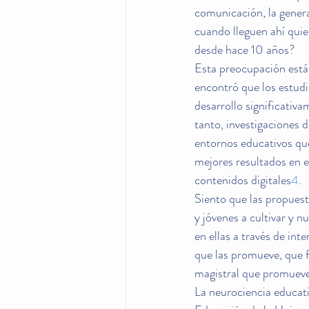
comunicación, la genera
cuando lleguen ahí quien
desde hace 10 años?
Esta preocupación está 
encontró que los estudi
desarrollo significati
tanto, investigaciones 
entornos educativos que
mejores resultados en e
contenidos digitales
4
.
Siento que las propuest
y jóvenes a cultivar y n
en ellas a través de int
que las promueve, que f
magistral que promueve
La neurociencia educati