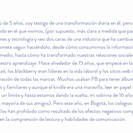
de 5 años, soy testigo de una transformación diaria en él, per
do en el que vivimos, (por supuesto, más clara a medida que pa
es y tecnología y veo dos caras de una industria que ha cambia
omete seguir haciéndolo, desde cómo consumimos la informació
 medio, hasta cómo ha transformado nuestras relaciones sociales
estro aprendizaje. Hace alrededor de 15 años, que empecé en la i
d, los blackberry eran líderes en la vida laboral y los sitios web
piración de todas las marcas. Muchos usaban FB para tener álbu
y familiares y aunque el kindle era una maravilla, leer en papel
un límite y hasta estamos dando la vuelta, mi sobrina de 16 años
la mayoría de sus amigos). Pero este año, en Bogotá, los colegios
s han prohibido como resultado de los efectos negativos comp
s en la comprensión de lectura y habilidades de comunicación. 