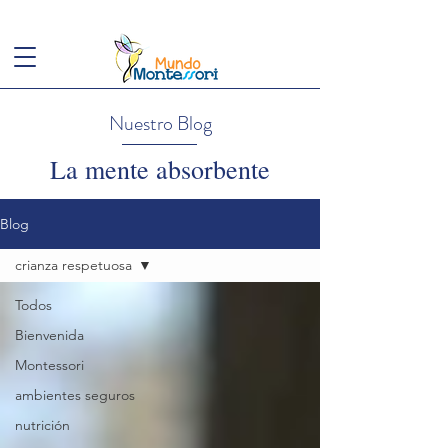
(+57)
3143949248
conoce@mundomontessori.edu.co
Nuestro Blog
La mente absorbente
Blog
crianza respetuosa
Todos
Bienvenida
Montessori
ambientes seguros
nutrición