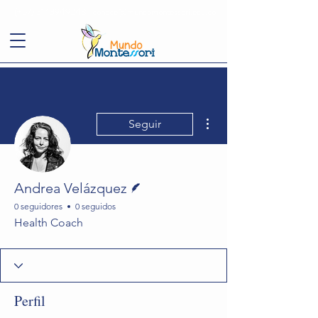
(+57)
3143949248
conoce@mundomontessori.edu.co
Más acciones
Seguir
Escritor
Andrea Velázquez
0 seguidores
0 seguidos
Health Coach
Perfil