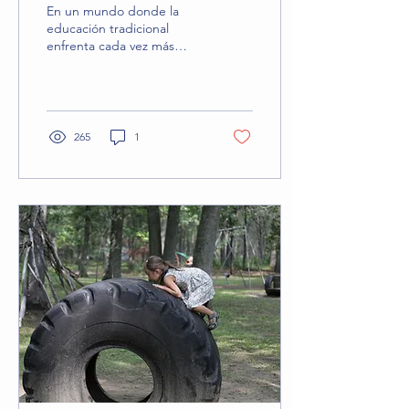
para familias bogotanas
En un mundo donde la
educación tradicional
enfrenta cada vez más
cuestionamientos, el
método Montessori se
presenta como una
respuesta...
265
1