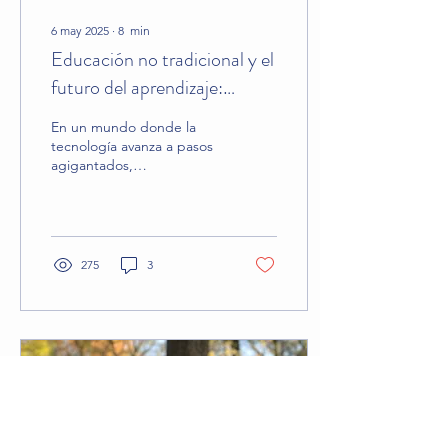
6 may 2025
∙
8
min
Educación no tradicional y el
futuro del aprendizaje:
preparando a nuestros hijos
En un mundo donde la
para el futuro
tecnología avanza a pasos
agigantados,
transformando
drásticamente nuestras
vidas y la forma en que
aprendemos, surge una
pregunta crucial: ¿qué es
275
3
realmente lo que nuestros
hijos necesitan aprender?