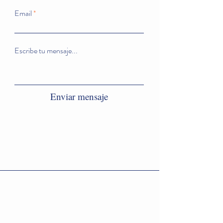
Email
Escribe tu mensaje...
Enviar mensaje
Conoce nuestras políticas de privacidad
Horario de atención