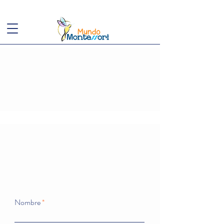
(+57)
3143949248
conoce@mundomontessori.edu.co
Estamos para ayudarte
Escríbenos
Nombre