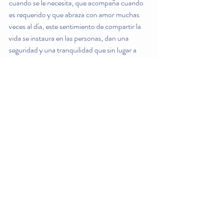
cuando se le necesita, que acompaña cuando 
es requerido y que abraza con amor muchas 
veces al día, este sentimiento de compartir la 
vida se instaura en las personas, dan una 
seguridad y una tranquilidad que sin lugar a 
dudas abre un mundo de posibilidades a 
nuestros hijos.
El recién nacido recibe este abrazo 
continuamente gracias a la lactancia, así el 
niño descubre que un abrazo significa vida, 
intimidad y entrega o podríamos decir 
simplemente amor que significa todo lo 
anterior y más.  Por otro lado, esto no solo lo 
descubre el niño sino también la mamá y el 
papá porque, como diría Mafalda: todos nos 
graduamos al mismo tiempo.