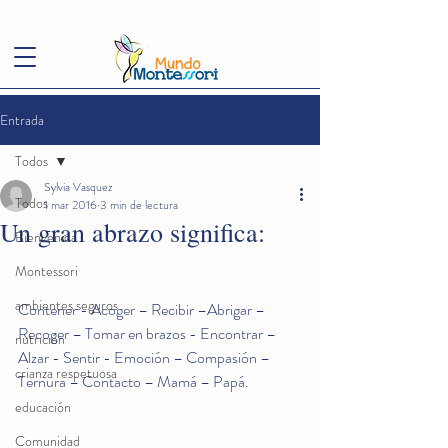
(+57)
3143949248
conoce@mundomontessori.edu.co
Entrada
Todos
Sylvia Vasquez
Todos
1 mar 2016
3 min de lectura
Un gran abrazo significa:
Bienvenida
Montessori
ambientes seguros
Contener - Acoger – Recibir –Abrigar – 
Recoger – Tomar en brazos - Encontrar – 
nutrición
Alzar - Sentir - Emoción – Compasión – 
crianza respetuosa
Ternura – Contacto – Mamá – Papá.
educación
Comunidad