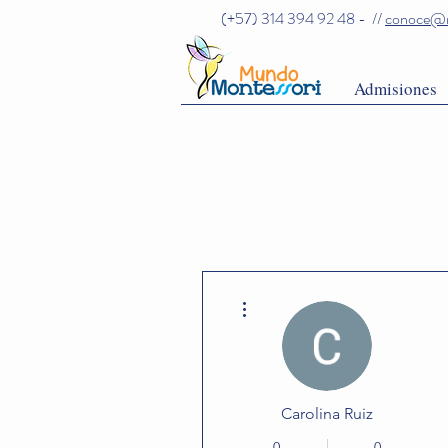
(+57) 314 394 92 48 - //
conoce@m
Admisiones
Más acciones
Carolina Ruiz
0
0