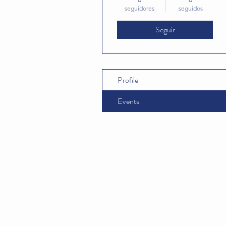
seguidores
seguidos
Seguir
Profile
Events