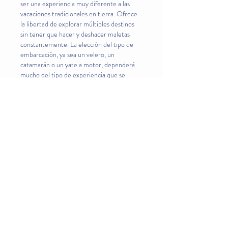
ser una experiencia muy diferente a las 
vacaciones tradicionales en tierra. Ofrece 
la libertad de explorar múltiples destinos 
sin tener que hacer y deshacer maletas 
constantemente. La elección del tipo de 
embarcación, ya sea un velero, un 
catamarán o un yate a motor, dependerá 
mucho del tipo de experiencia que se 
busque y del nivel de comodidad deseado.
Me gusta
Reaccionar
Acerca de
Espacio para intercambiar y actuar en
pro de un futuro más s
...
Leer más
Miembros
Robert Ford
Seguir