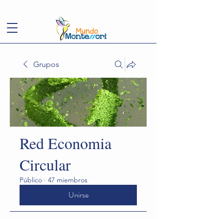
(+57)
3143949248
conoce@mundomontessori.edu.co
Grupos
Red Economia
Circular
Público
·
47 miembros
Unirse