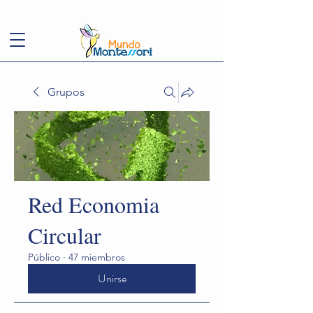
(+57)
3143949248
conoce@mundomontessori.edu.co
Grupos
Red Economia
Circular
Público
·
47 miembros
Unirse