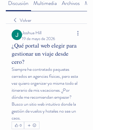
Discusión
Multimedia
Archivos
Miembros
Volver
Joshua Hill
19 de mayo de 2026
¿Qué portal web elegir para
gestionar un viaje desde
cero?
Siempre he contratado paquetes 
cerrados en agencias físicas, pero esta 
vez quiero organizar yo misma todo el 
itinerario de mis vacaciones. ¿Por 
dónde me recomiendan empezar? 
Busco un sitio web intuitivo donde la 
gestión de vuelos y hoteles no sea un 
caos.
0