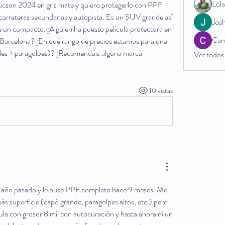
Lol
cson 2024 en gris mate y quiero protegerlo con PPF 
arreteras secundarias y autopista. Es un SUV grande así 
Josh
un compacto. ¿Alguien ha puesto película protectora en 
Cam
arcelona? ¿En qué rango de precios estamos para una 
ales + paragolpes)? ¿Recomendáis alguna marca 
Ver todos
10 vistas
l año pasado y le puse PPF completo hace 9 meses. Me 
s superficie (capó grande, paragolpes altos, etc.) pero 
la con grosor 8 mil con autocuración y hasta ahora ni un 