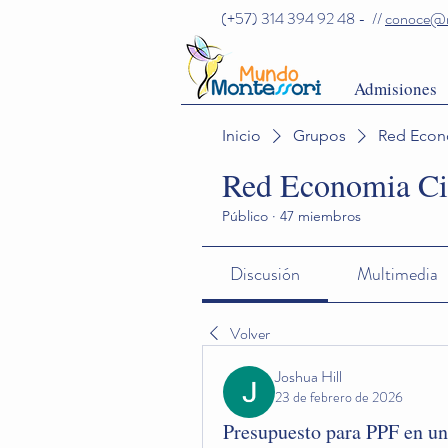
(+57) 314 394 92 48 - //
conoce@m
Admisiones
Inicio
Grupos
Red Econo
Red Economia Ci
Público
·
47 miembros
Discusión
Multimedia
Volver
Joshua Hill
23 de febrero de 2026
Presupuesto para PPF en u