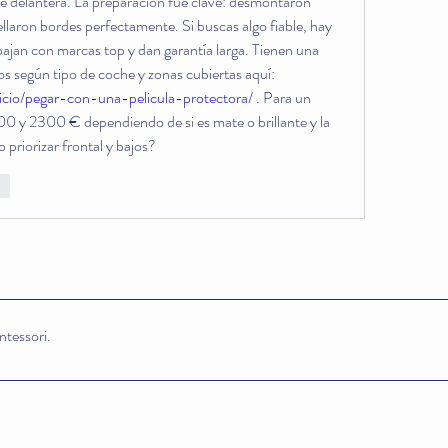
rte delantera. La preparación fue clave: desmontaron 
ellaron bordes perfectamente. Si buscas algo fiable, hay 
bajan con marcas top y dan garantía larga. Tienen una 
página con precios orientativos según tipo de coche y zonas cubiertas aquí: 
rvicio/pegar-con-una-pelicula-protectora/
 . Para un 
0 y 2300 € dependiendo de si es mate o brillante y la 
o priorizar frontal y bajos?
ar
tessori.