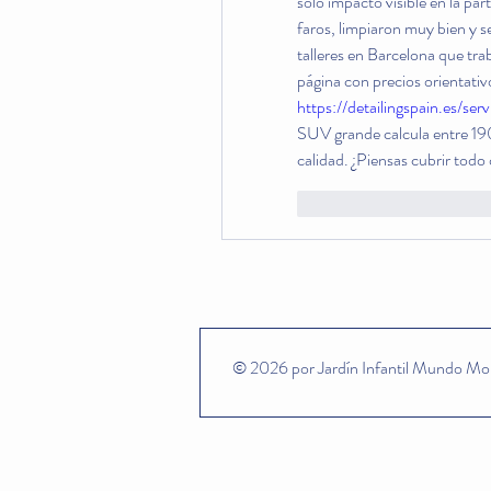
solo impacto visible en la pa
faros, limpiaron muy bien y s
talleres en Barcelona que tra
https://detailingspain.es/se
SUV grande calcula entre 190
calidad. ¿Piensas cubrir todo 
Me gusta
Reaccion
© 2026 por Jardín Infantil Mundo Mon