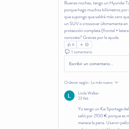
Buenas noches, tengo un Hyundai Tu
porque hago muchos kilómetros por c
que supongo que saldrá más caro que 
un SUV o crossover últimamente en B
protección completa (frontal + later
concreta? Gracias por la ayuda.
0
1 comentario
Escribir un comentario...
Ordenar según:
Lo más nuevo
Linda Walker
23 feb
Yo tengo un Kia Sportage de
salió por 2100 € porque es má
merece la pena. Usaron pelícu