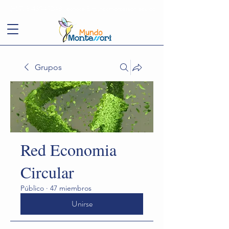
(+57)
3143949248
conoce@mundomontessori.edu.co
Grupos
Red Economia
Circular
Público
·
47 miembros
Unirse