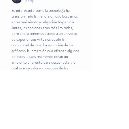
12 may
Es interesante cómo la tecnología ha 
transformado la manera en que buscamos 
entretenimiento y relajación hoy en día. 
Antes, las opciones eran más limitadas, 
pero ahora tenemos acceso a un universo 
de experiencias virtuales desde la 
comodidad de casa. La evolución de los 
gráficos y la inmersión que ofrecen algunos 
de estos juegos realmente crean un 
ambiente diferente para desconectar, lo 
cual es muy valorado después de las 
exigencias del día a día. Definitivamente, 
hay mucha oferta para explorar y encontrar 
algo que se ajuste a cada estilo personal.
Me gusta
Reaccionar
Acerca de
Espacio para intercambiar y actuar en
pro de un futuro más s
...