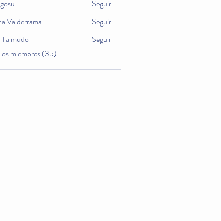
ogosu
Seguir
u
na Valderrama
Seguir
x Talmudo
Seguir
 los miembros (35)