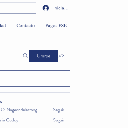
Iniciar sesión
dad
Contacto
Pagos PSE
Unirse
s
a O. Nageondelestang
Seguir
alia Godoy
Seguir