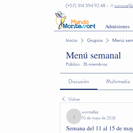
(+57) 314 394 92 48 - //
conoce@m
Admisiones
Inicio
Grupos
Menú sem
Menú semanal
Público
·
35 miembros
Discusión
Multimedia
Volver
ivontellez
10 de mayo de 2026
ivontellez
Semana del 11 al 15 de ma