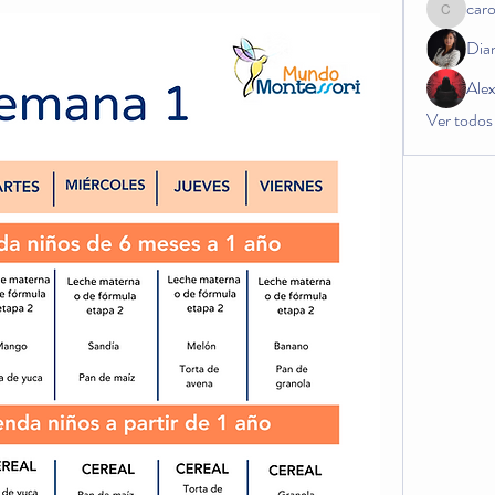
car
carogos
Dia
Ale
Ver todos