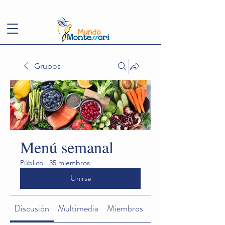
(+57)
3143949248
conoce@mundomontessori.edu.co
Grupos
Menú semanal
Público
·
35 miembros
Unirse
Discusión
Multimedia
Miembros
Acerca de