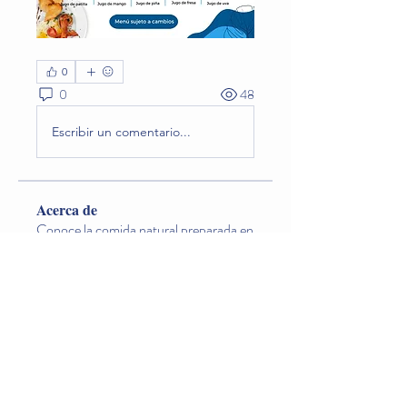
0
0
48
Escribir un comentario...
Acerca de
Conoce la comida natural preparada en
el jardín que los niño
...
Leer más
Miembros
Lina O. Nageondelestang
Seguir
Natalia Godoy
Seguir