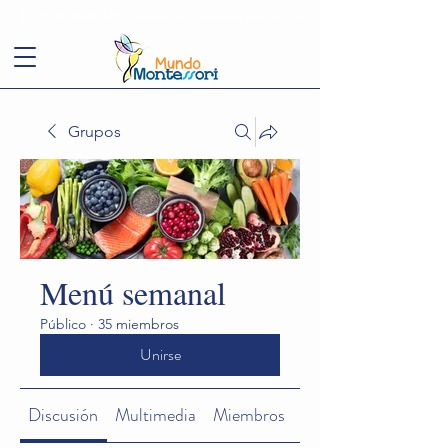
(+57)
3143949248
conoce@mundomontessori.edu.co
Grupos
Menú semanal
Público
·
35 miembros
Unirse
Discusión
Multimedia
Miembros
Acerca de