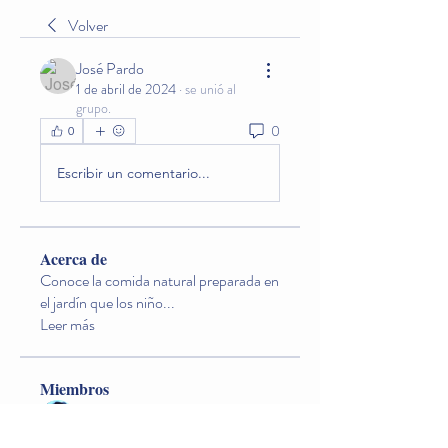
Volver
José Pardo
1 de abril de 2024
·
se unió al
grupo.
0
0
Escribir un comentario...
Acerca de
Conoce la comida natural preparada en
el jardín que los niño
...
Leer más
Miembros
Lina O. Nageondelestang
Seguir