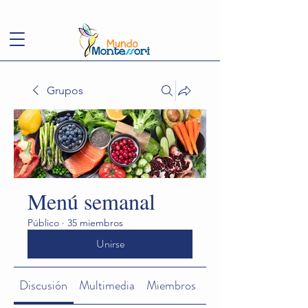
(+57)
3143949248
conoce@mundomontessori.edu.co
Grupos
Menú semanal
Público
·
35 miembros
Unirse
Discusión
Multimedia
Miembros
Acerca de