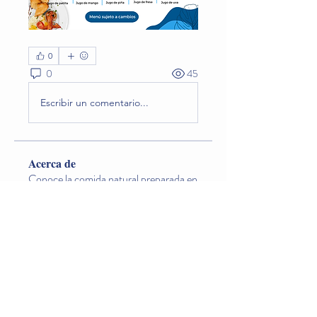
0
0
45
Escribir un comentario...
Acerca de
Conoce la comida natural preparada en
el jardín que los niño
...
Leer más
Miembros
Lina O. Nageondelestang
Seguir
Natalia Godoy
Seguir