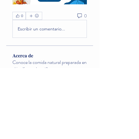
0
0
Escribir un comentario...
Acerca de
Conoce la comida natural preparada en
el jardín que los niño
...
Leer más
Miembros
Lina O. Nageondelestang
Seguir
Natalia Godoy
Seguir
carogosu
Seguir
carogosu
Diana Valderrama
Seguir