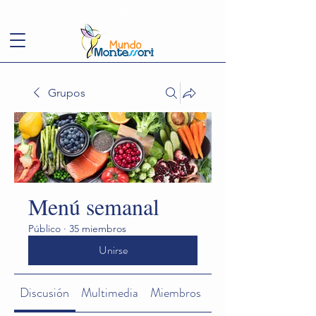
(+57)
3143949248
conoce@mundomontessori.edu.co
Grupos
Menú semanal
Público
·
35 miembros
Unirse
Discusión
Multimedia
Miembros
Acerca de