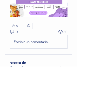
0
0
30
Escribir un comentario...
Acerca de
Conoce la comida natural preparada en
el jardín que los niño
...
Leer más
Miembros
Lina O. Nageondelestang
Seguir