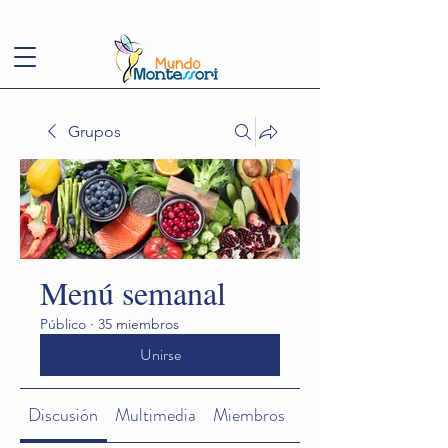
(+57)
3143949248
conoce@mundomontessori.edu.co
Grupos
Menú semanal
Público
·
35 miembros
Unirse
Discusión
Multimedia
Miembros
Acerca de