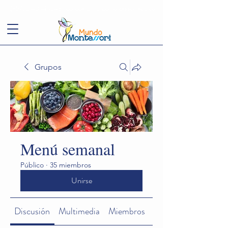
(+57)
3143949248
conoce@mundomontessori.edu.co
Grupos
Menú semanal
Público
·
35 miembros
Unirse
Discusión
Multimedia
Miembros
Acerca de