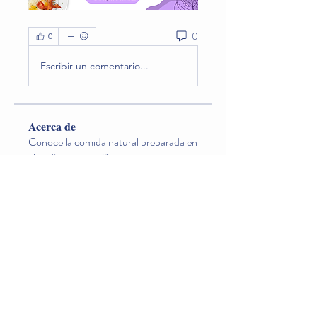
0
0
Escribir un comentario...
Acerca de
Conoce la comida natural preparada en
el jardín que los niño
...
Leer más
Miembros
Lina O. Nageondelestang
Seguir
Natalia Godoy
Seguir
carogosu
Seguir
carogosu
Diana Valderrama
Seguir