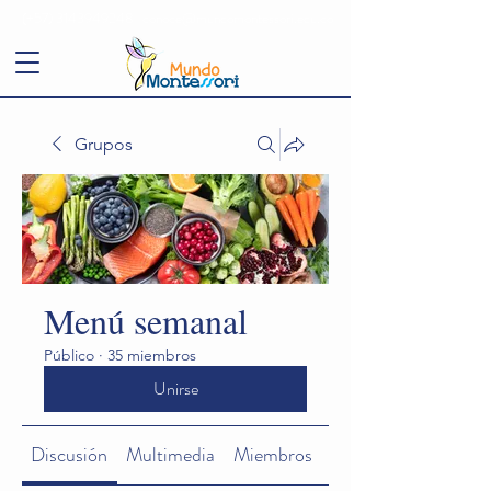
(+57)
3143949248
conoce@mundomontessori.edu.co
Grupos
Menú semanal
Público
·
35 miembros
Unirse
Discusión
Multimedia
Miembros
Acerca de