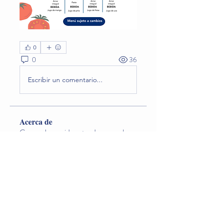
0
0
36
Escribir un comentario...
Acerca de
Conoce la comida natural preparada en
el jardín que los niño
...
Leer más
Miembros
Lina O. Nageondelestang
Seguir
Natalia Godoy
Seguir