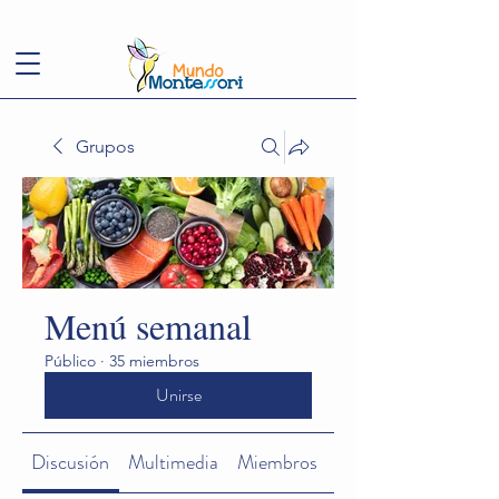
(+57)
3143949248
conoce@mundomontessori.edu.co
Grupos
Menú semanal
Público
·
35 miembros
Unirse
Discusión
Multimedia
Miembros
Acerca de