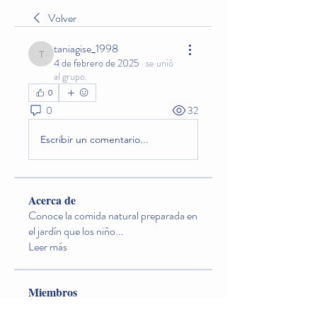
Volver
taniagise_1998
taniagise_1998
4 de febrero de 2025
·
se unió
al grupo.
0
0
32
Escribir un comentario...
Acerca de
Conoce la comida natural preparada en
el jardín que los niño
...
Leer más
Miembros
Lina O. Nageondelestang
Seguir