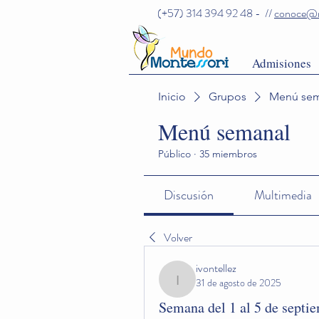
(+57) 314 394 92 48 - //
conoce@m
Admisiones
Inicio
Grupos
Menú sem
Menú semanal
Público
·
35 miembros
Discusión
Multimedia
Volver
ivontellez
31 de agosto de 2025
ivontellez
Semana del 1 al 5 de septi