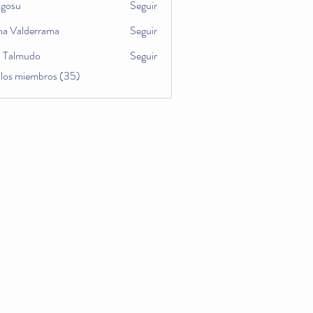
ogosu
Seguir
u
na Valderrama
Seguir
x Talmudo
Seguir
 los miembros (35)