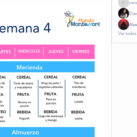
car
carogos
Dia
Ale
Ver todos