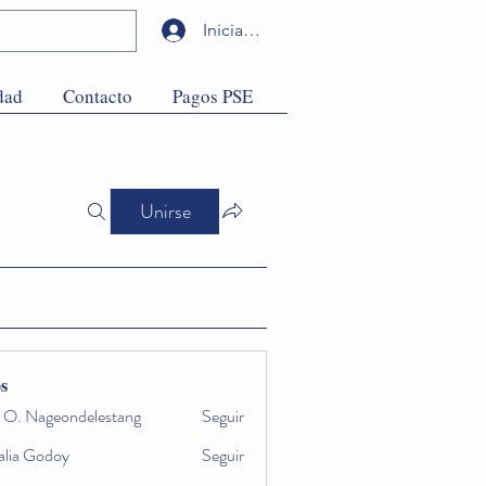
Iniciar sesión
dad
Contacto
Pagos PSE
Unirse
s
a O. Nageondelestang
Seguir
alia Godoy
Seguir