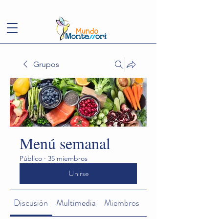
(+57)
3143949248
conoce@mundomontessori.edu.co
Grupos
Menú semanal
Público
·
35 miembros
Unirse
Discusión
Multimedia
Miembros
Acerca de