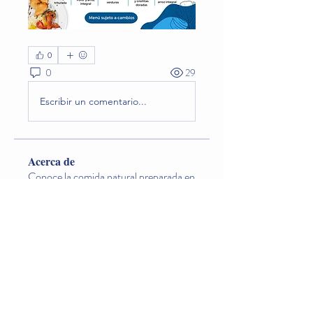
0
0
29
Escribir un comentario...
Acerca de
Conoce la comida natural preparada en
el jardín que los niño
...
Leer más
Miembros
Lina O. Nageondelestang
Seguir
Natalia Godoy
Seguir