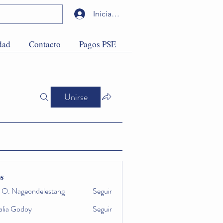
Iniciar sesión
dad
Contacto
Pagos PSE
Unirse
s
a O. Nageondelestang
Seguir
alia Godoy
Seguir