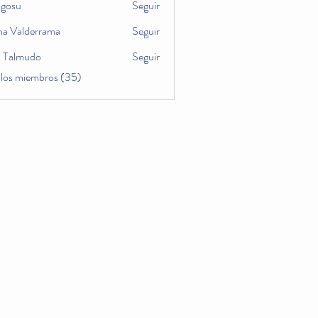
ogosu
Seguir
u
na Valderrama
Seguir
x Talmudo
Seguir
 los miembros (35)