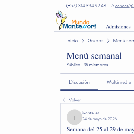
(+57) 314 394 92 48 - //
conoce@m
Admisiones
Inicio
Grupos
Menú sem
Menú semanal
Público
·
35 miembros
Discusión
Multimedia
Volver
ivontellez
24 de mayo de 2026
ivontellez
Semana del 25 al 29 de ma