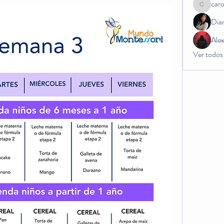
car
carogos
Dia
Ale
Ver todos