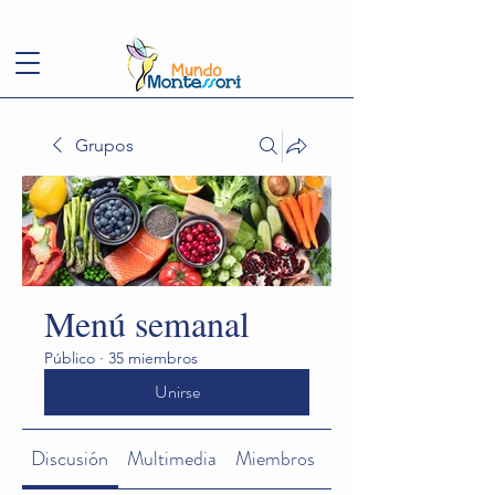
(+57)
3143949248
conoce@mundomontessori.edu.co
Grupos
Menú semanal
Público
·
35 miembros
Unirse
Discusión
Multimedia
Miembros
Acerca de