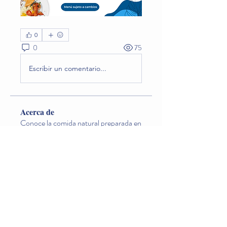
0
0
75
Escribir un comentario...
Acerca de
Conoce la comida natural preparada en
el jardín que los niño
...
Leer más
Miembros
Lina O. Nageondelestang
Seguir
Natalia Godoy
Seguir