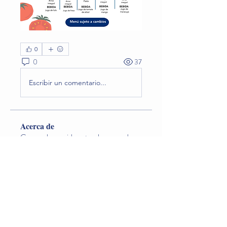
0
0
37
Escribir un comentario...
Acerca de
Conoce la comida natural preparada en
el jardín que los niño
...
Leer más
Miembros
Lina O. Nageondelestang
Seguir
Natalia Godoy
Seguir