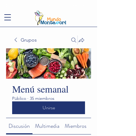
(+57)
3143949248
conoce@mundomontessori.edu.co
Grupos
Menú semanal
Público
·
35 miembros
Unirse
Discusión
Multimedia
Miembros
Acerca de