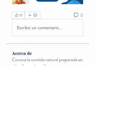
0
0
Escribir un comentario...
Acerca de
Conoce la comida natural preparada en
el jardín que los niño
...
Leer más
Miembros
Lina O. Nageondelestang
Seguir
Natalia Godoy
Seguir
carogosu
Seguir
carogosu
Diana Valderrama
Seguir