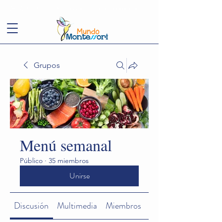
(+57)
3143949248
conoce@mundomontessori.edu.co
Grupos
Menú semanal
Público
·
35 miembros
Unirse
Discusión
Multimedia
Miembros
Acerca de