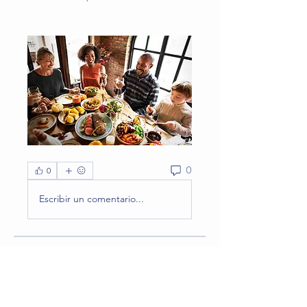
0
0
Escribir un comentario...
Acerca de
Una vez al mes el equipo prepara un
encuentro con las famili
...
Leer más