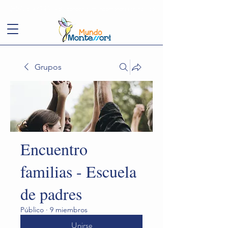
(+57)
3143949248
conoce@mundomontessori.edu.co
Grupos
Encuentro
familias - Escuela
de padres
Público
·
9 miembros
Unirse