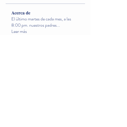
Acerca de
El último martes de cada mes, a las
8:00 pm. nuestros padres
...
Leer más
Miembros
arnettaumzal
Seguir
arnettaumzal
geoh8carlan
Seguir
geoh8carlan
righrahunria1985
Seguir
righrahunria1985
sibyli0peeks
Seguir
sibyli0peeks
bassnetmingdres1988
Seguir
bassnetmingdres1988
Ver todos los miembros (20)