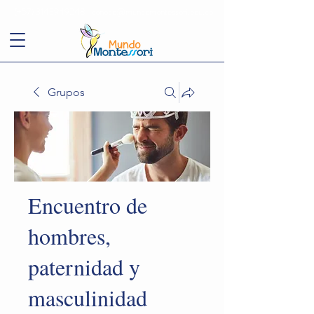
(+57)
3143949248
conoce@mundomontessori.edu.co
Grupos
Encuentro de
hombres,
paternidad y
masculinidad