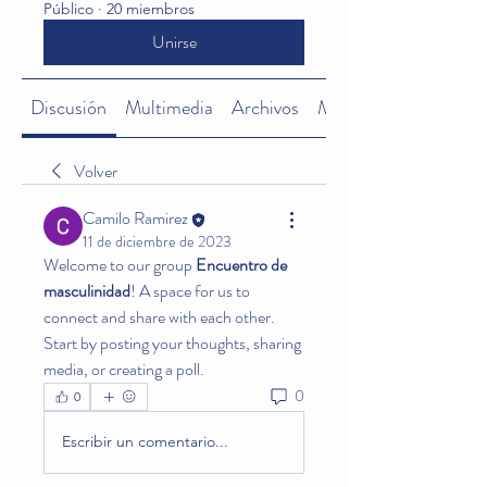
Público
·
20 miembros
Unirse
Discusión
Multimedia
Archivos
Miembros
Volver
Camilo Ramirez
11 de diciembre de 2023
Welcome to our group 
Encuentro de 
masculinidad
! A space for us to 
connect and share with each other. 
Start by posting your thoughts, sharing 
media, or creating a poll.
0
0
Escribir un comentario...