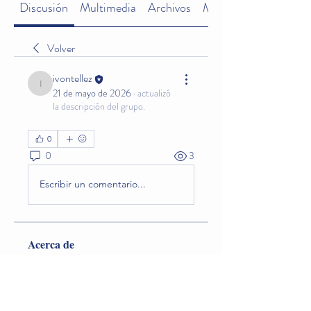
Discusión
Multimedia
Archivos
Miembros
Volver
ivontellez
ivontellez
21 de mayo de 2026
·
actualizó
la descripción del grupo.
0
0
3
Escribir un comentario...
Acerca de
Cada jueves, a las 8:30 pm, las mamás
se reúnen de forma vir
...
Leer más