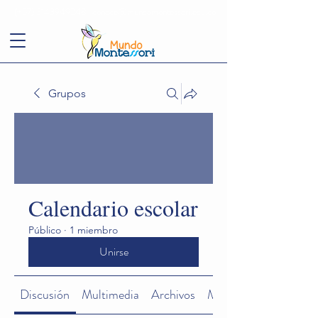
(+57)
3143949248
conoce@mundomontessori.edu.co
Grupos
Calendario escolar
Público
·
1 miembro
Unirse
Discusión
Multimedia
Archivos
Miembros