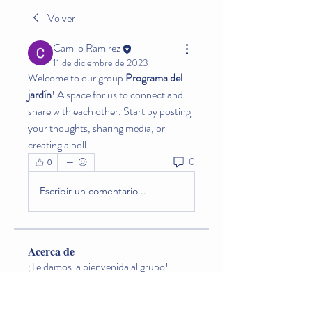
Volver
Camilo Ramirez
11 de diciembre de 2023
Welcome to our group 
Programa del 
jardín
! A space for us to connect and 
share with each other. Start by posting 
your thoughts, sharing media, or 
creating a poll.
0
0
Escribir un comentario...
Acerca de
¡Te damos la bienvenida al grupo!
Conecta con otros miembros, obtén
actualizaciones y comparte contenido