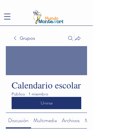
(+57)
3143949248
conoce@mundomontessori.edu.co
Grupos
Calendario escolar
Público
·
1 miembro
Unirse
Discusión
Multimedia
Archivos
Miembros