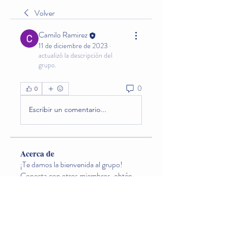
Volver
Camilo Ramirez
11 de diciembre de 2023
·
actualizó la descripción del
grupo.
0
0
Escribir un comentario...
Acerca de
¡Te damos la bienvenida al grupo!
Conecta con otros miembros, obtén
actualizaciones y comparte contenido
multimedia.