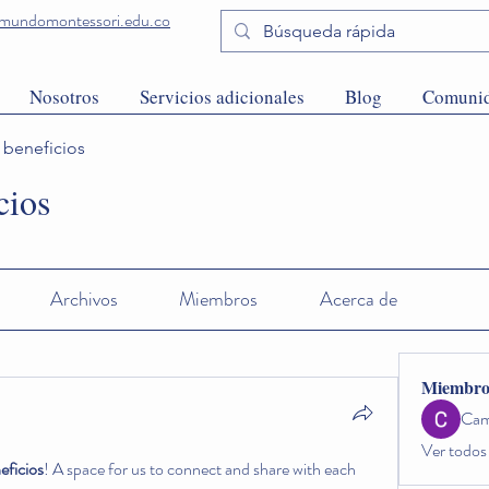
undomontessori.edu.co
Nosotros
Servicios adicionales
Blog
Comuni
y beneficios
cios
Archivos
Miembros
Acerca de
Miembro
Cam
Ver todos
eficios
! A space for us to connect and share with each 