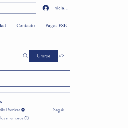
Iniciar sesión
dad
Contacto
Pagos PSE
Unirse
s
ilo Ramirez
Seguir
 los miembros (1)