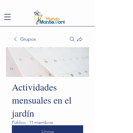
(+57)
3143949248
conoce@mundomontessori.edu.co
Grupos
Actividades
mensuales en el
jardín
Público
·
11 miembros
Unirse