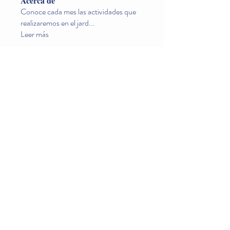
Acerca de
Conoce cada mes las actividades que
realizaremos en el jard
...
Leer más
Miembros
Ximena Canas
Seguir
KT GÓMEZ BEAUTY
Seguir
lara guillen
Seguir
Eliana Alzate
Seguir
Andrea Monroy
Seguir
Ver todos los miembros (11)
© 2026 por Jardín Infantil Mundo Montessori.