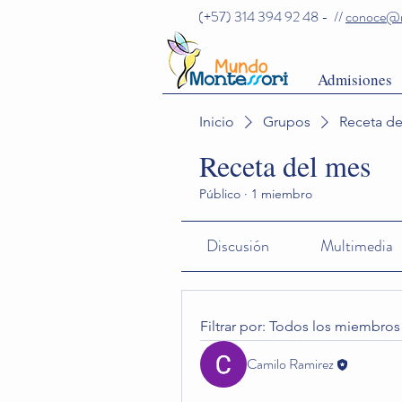
(+57) 314 394 92 48 - //
conoce@m
Admisiones
Inicio
Grupos
Receta d
Receta del mes
Público
·
1 miembro
Discusión
Multimedia
Filtrar por:
Todos los miembros
Camilo Ramirez