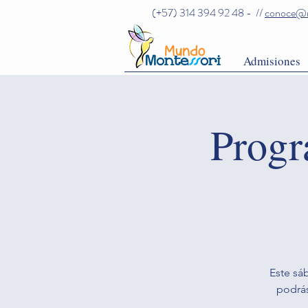
(+57) 314 394 92 48 - //
conoce@m
Admisiones
Progr
Este sá
podrás