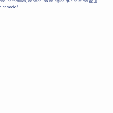
das las familias, conoce los colegios que asistirán 
aquí
e espacio! 