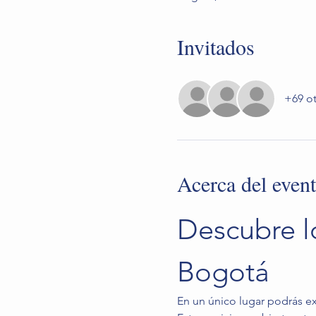
Invitados
+69 ot
Acerca del even
Descubre l
Bogotá
En un único lugar podrás exp