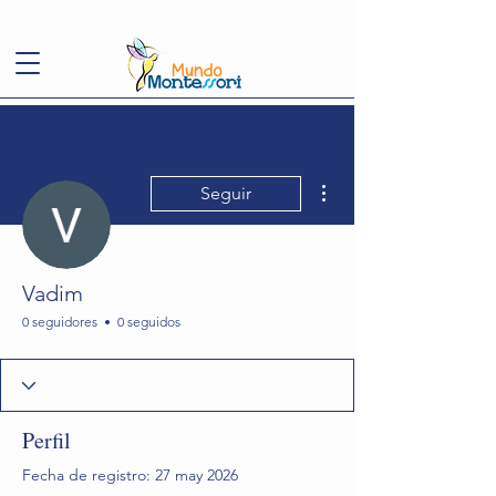
(+57)
3143949248
conoce@mundomontessori.edu.co
Más acciones
Seguir
Vadim
0 seguidores
0 seguidos
Perfil
Fecha de registro: 27 may 2026