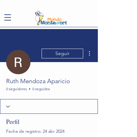
(+57)
3143949248
conoce@mundomontessori.edu.co
Más acciones
Seguir
Ruth Mendoza Aparicio
0 seguidores
0 seguidos
Perfil
Fecha de registro: 24 abr 2024