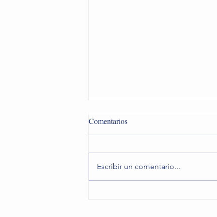
Comentarios
Escribir un comentario...
Las 5 áreas claves del método
Montessori: guía para familias