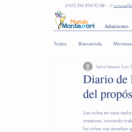
(+57) 314 394 92 48 - //
conoce@m
Admisiones
Todos
Bienvenida
Montess
Sylvia Vasquez
3 jun 
Comunidad
Diario de 
del propós
Los niños en casa reali
creativos, iniciando tr
los niños nos enseñan qu