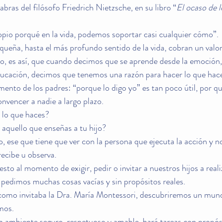
abras del filósofo Friedrich Nietzsche, en su libro “
El ocaso de l
opio porqué en la vida, podemos soportar casi cualquier cómo”.
ueña, hasta el más profundo sentido de la vida, cobran un valor
o, es así, que cuando decimos que se aprende desde la emoción
ucación, decimos que tenemos una razón para hacer lo que ha
mento de los padres: “porque lo digo yo” es tan poco útil, por q
nvencer a nadie a largo plazo. 
e lo que haces?
 aquello que enseñas a tu hijo?
 ese que tiene que ver con la persona que ejecuta la acción y no
 recibe u observa.
sto al momento de exigir, pedir o invitar a nuestros hijos a reali
pedimos muchas cosas vacías y sin propósitos reales. 
 como invitaba la Dra. María Montessori, descubriremos un mun
mos. 
n ambiente seguro, respetuoso y amable, hará tareas con propósi