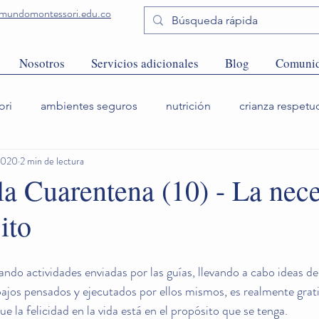
undomontessori.edu.co
Nosotros
Servicios adicionales
Blog
Comuni
ori
ambientes seguros
nutrición
crianza respetu
2020
2 min de lectura
la Cuarentena (10) - La nec
ito
zando actividades enviadas por las guías, llevando a cabo ideas 
abajos pensados y ejecutados por ellos mismos, es realmente grat
e la felicidad en la vida está en el propósito que se tenga.