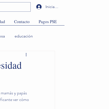
Iniciar sesión
dad
Contacto
Pagos PSE
osa
educación
esidad
de mamás y papás 
ificante ver cómo 