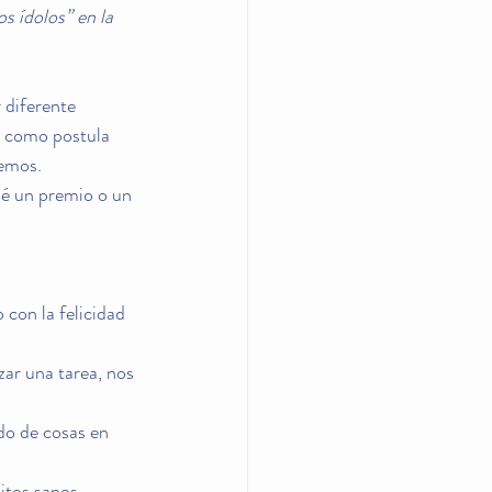
os ídolos” en la 
 diferente 
, como postula 
cemos.
ué un premio o un 
 con la felicidad 
zar una tarea, nos 
do de cosas en 
tos sanos, 