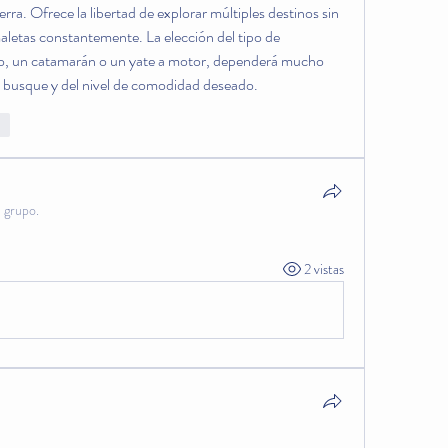
erra. Ofrece la libertad de explorar múltiples destinos sin 
letas constantemente. La elección del tipo de 
ro, un catamarán o un yate a motor, dependerá mucho 
se busque y del nivel de comodidad deseado.
ar
l grupo.
2 vistas