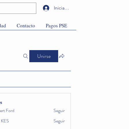
Iniciar sesión
dad
Contacto
Pagos PSE
Unirse
s
ert Ford
Seguir
 KES
Seguir