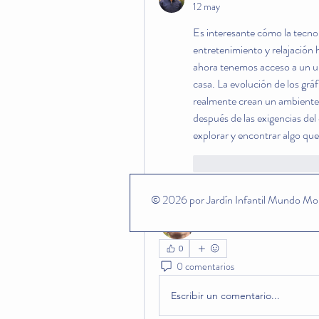
12 may
Es interesante cómo la tecno
entretenimiento y relajación 
ahora tenemos acceso a un un
casa. La evolución de los gráf
realmente crean un ambiente 
después de las exigencias del
explorar y encontrar algo que 
Me gusta
Reaccion
© 2026 por Jardín Infantil Mundo Mon
ben bemer
1 de mayo de 2026
·
se unió al 
0
0 comentarios
Escribir un comentario...