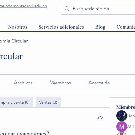
undomontessori.edu.co
Nosotros
Servicios adicionales
Blog
Comuni
mia Circular
rcular
Archivos
Miembros
Acerca de
mpra y venta (0)
Ventas (3)
Miembro
Rob
MIL
rco para vacaciones?