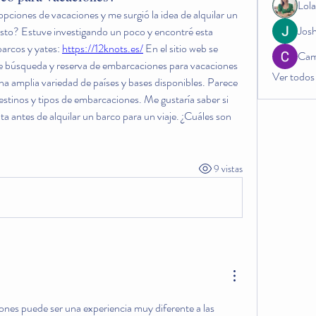
Lol
ciones de vacaciones y me surgió la idea de alquilar un 
Josh
esto? Estuve investigando un poco y encontré esta 
barcos y yates: 
https://12knots.es/
 En el sitio web se 
Cam
e búsqueda y reserva de embarcaciones para vacaciones 
Ver todos
a amplia variedad de países y bases disponibles. Parece 
stinos y tipos de embarcaciones. Me gustaría saber si 
a antes de alquilar un barco para un viaje. ¿Cuáles son 
9 vistas
ones puede ser una experiencia muy diferente a las 