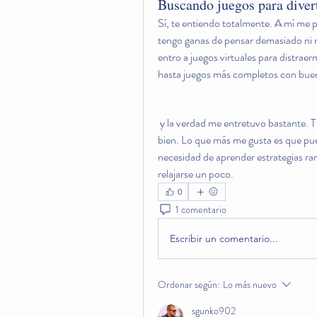
Buscando juegos para divert
Sí, te entiendo totalmente. A mí me 
tengo ganas de pensar demasiado ni 
entro a juegos virtuales para distrae
hasta juegos más completos con bue
 y la verdad me entretuvo bastante. Tiene bastantes juegos distintos y algunos se ven muy 
bien. Lo que más me gusta es que pued
necesidad de aprender estrategias rar
relajarse un poco.
0
1 comentario
Escribir un comentario...
Ordenar según:
Lo más nuevo
sgunko902