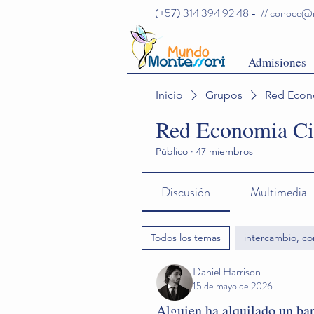
(+57) 314 394 92 48 - //
conoce@m
Admisiones
Inicio
Grupos
Red Econo
Red Economia Ci
Público
·
47 miembros
Discusión
Multimedia
Todos los temas
intercambio, co
Daniel Harrison
15 de mayo de 2026
Alguien ha alquilado un ba