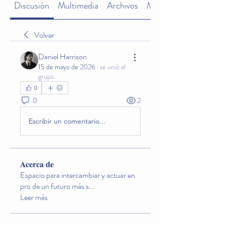
Discusión
Multimedia
Archivos
Miembros
Volver
Daniel Harrison
15 de mayo de 2026
·
se unió al
grupo.
0
0
2
Escribir un comentario...
Acerca de
Espacio para intercambiar y actuar en
pro de un futuro más s
...
Leer más