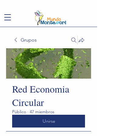
(+57)
3143949248
conoce@mundomontessori.edu.co
Grupos
Red Economia
Circular
Público
·
47 miembros
Unirse