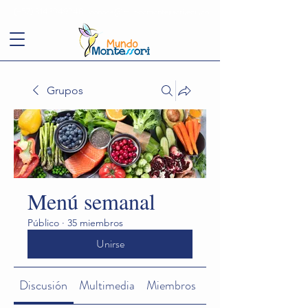
(+57)
3143949248
conoce@mundomontessori.edu.co
Grupos
Menú semanal
Público
·
35 miembros
Unirse
Discusión
Multimedia
Miembros
Acerca de