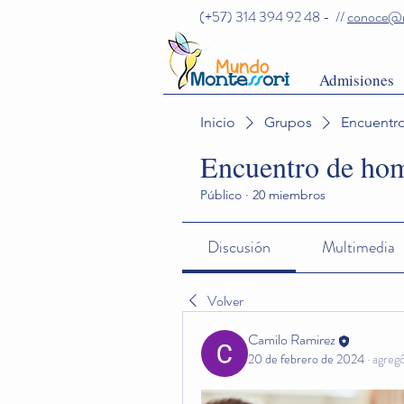
(+57) 314 394 92 48 - //
conoce@m
Admisiones
Inicio
Grupos
Encuentro
Encuentro de hom
Público
·
20 miembros
Discusión
Multimedia
Volver
Camilo Ramirez
20 de febrero de 2024
·
agregó