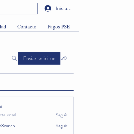
Iniciar sesión
dad
Contacto
Pagos PSE
Enviar solicitud
s
ettaumzal
Seguir
umzal
h8carlan
Seguir
rlan