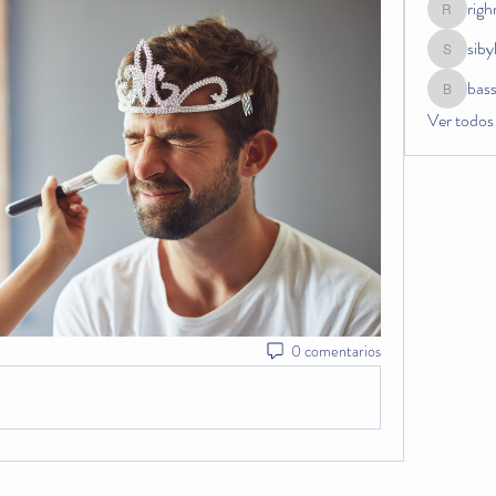
rig
righrahu
siby
sibyli0p
bas
bassnet
Ver todos
0 comentarios