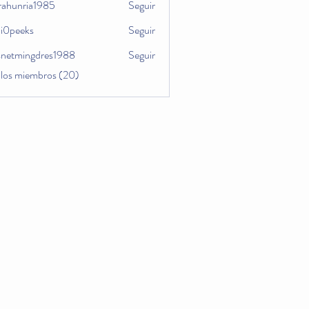
hrahunria1985
Seguir
nria1985
li0peeks
Seguir
eeks
snetmingdres1988
Seguir
mingdres1988
 los miembros (20)